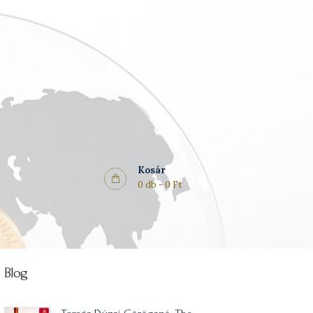
Kosár
0 db
-
0 Ft
Blog