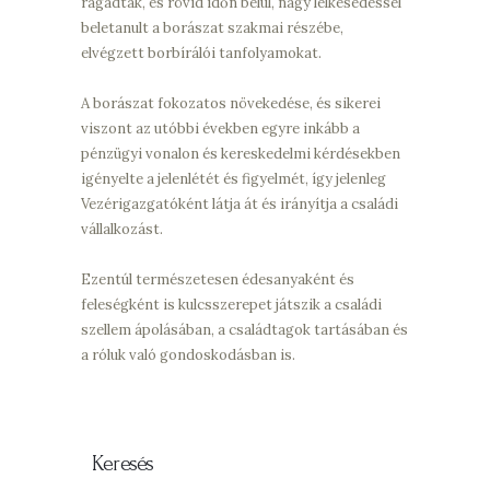
ragadták, és rövid időn belül, nagy lelkesedéssel
beletanult a borászat szakmai részébe,
elvégzett borbírálói tanfolyamokat.
A borászat fokozatos növekedése, és sikerei
viszont az utóbbi években egyre inkább a
pénzügyi vonalon és kereskedelmi kérdésekben
igényelte a jelenlétét és figyelmét, így jelenleg
Vezérigazgatóként látja át és irányítja a családi
vállalkozást.
Ezentúl természetesen édesanyaként és
feleségként is kulcsszerepet játszik a családi
szellem ápolásában, a családtagok tartásában és
a róluk való gondoskodásban is.
Keresés