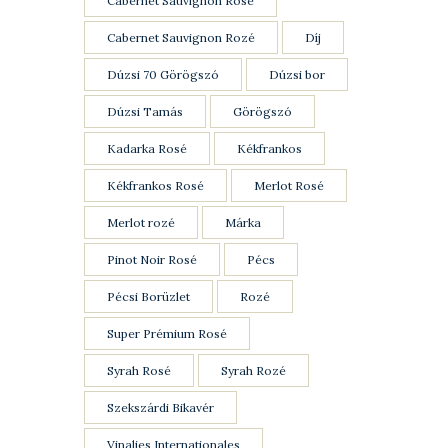
Cabernet Sauvignon Rosé
Cabernet Sauvignon Rozé
Díj
Dúzsi 70 Görögszó
Dúzsi bor
Dúzsi Tamás
Görögszó
Kadarka Rosé
Kékfrankos
Kékfrankos Rosé
Merlot Rosé
Merlot rozé
Márka
Pinot Noir Rosé
Pécs
Pécsi Borüzlet
Rozé
Super Prémium Rosé
Syrah Rosé
Syrah Rozé
Szekszárdi Bikavér
Vinalies Internationales