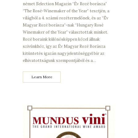
német Selection Magazin “Év Rozé borásza”
“The Rosé-Winemaker of the Year” tesztjén, a
világból a 4. számú rozétermelőnek, és az “Év
Magyar Rozé borásza“-nak “Hungary Rosé
Winemaker of the Year” választottak minket.
Rozé boraink különösképpen közel állnak
szívünkhöz, így az Év Magyar Rozé Borásza
kitüntetés igazán nagy jelentőséggel bír az
elhivatottságunk szempontjából és a…
Learn More