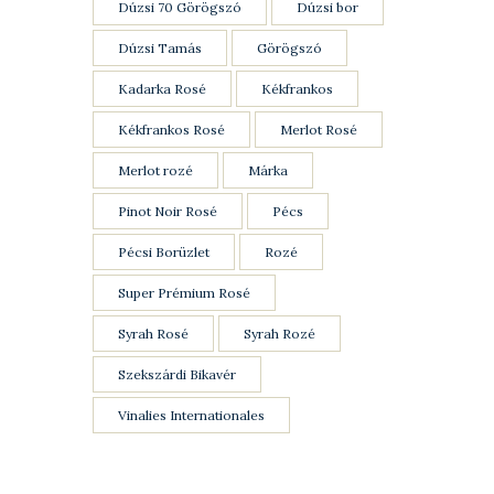
Dúzsi 70 Görögszó
Dúzsi bor
Dúzsi Tamás
Görögszó
Kadarka Rosé
Kékfrankos
Kékfrankos Rosé
Merlot Rosé
Merlot rozé
Márka
Pinot Noir Rosé
Pécs
Pécsi Borüzlet
Rozé
Super Prémium Rosé
Syrah Rosé
Syrah Rozé
Szekszárdi Bikavér
Vinalies Internationales