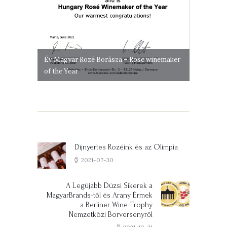
Év Magyar Rozé Borásza – Rose winemaker
of the Year
Bejegyzés
navigáció
Díjnyertes Rozéink és az Olimpia
Previous
post:
2021-07-30
A Legújabb Dúzsi Sikerek a
Next
MagyarBrands-től és Arany Érmek
post:
a Berliner Wine Trophy
Nemzetközi Borversenyről