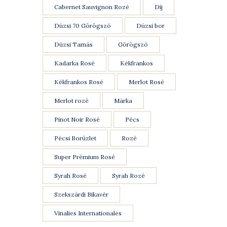
Cabernet Sauvignon Rozé
Díj
Dúzsi 70 Görögszó
Dúzsi bor
Dúzsi Tamás
Görögszó
Kadarka Rosé
Kékfrankos
Kékfrankos Rosé
Merlot Rosé
Merlot rozé
Márka
Pinot Noir Rosé
Pécs
Pécsi Borüzlet
Rozé
Super Prémium Rosé
Syrah Rosé
Syrah Rozé
Szekszárdi Bikavér
Vinalies Internationales