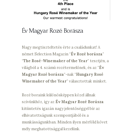
Év Magyar Rozé Borásza
Nagy megtiszteltetés érte a családunkat! A
német Selection Magazin “
Év Rozé borásza
”
“
The Rosé-Winemaker of the Year
” tesztjén, a
világból a 4. számú rozétermelőnek, és az “
Év
Magyar Rozé borásza
“-nak “
Hungary Rosé
Winemaker of the Year
” választottak minket.
Rozé boraink különösképpen közel állnak
szívünkhöz, így az
Év Magyar Rozé Borásza
kitüntetés igazán nagy jelentőséggel bír az
elhivatottságunk szempontjából és a
munkásságunkban. Minden ilyen mérföld követ
mély meghatottsággal kezelünk.