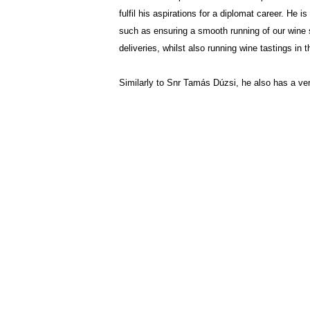
fulfil his aspirations for a diplomat career. He 
such as ensuring a smooth running of our wine 
deliveries, whilst also running wine tastings in th
Similarly to Snr Tamás Dúzsi, he also has a ver