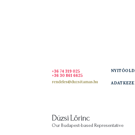
Nyitóoldal
Híreink
DÚZSI TAMÁS BOR,
CSALÁDI BORÁSZAT
Ajánlataink
SZEKSZÁRD
Dúzsi Tamás bor, családi borászat Szekszárd
Adatkezelési
Szabályzat
NYITÓOLD
+36 74 319 025
+36 30 861 6625
rendeles@duzsitamas.hu
ADATKEZE
Dúzsi Lőrinc
Our Budapest-based Representative