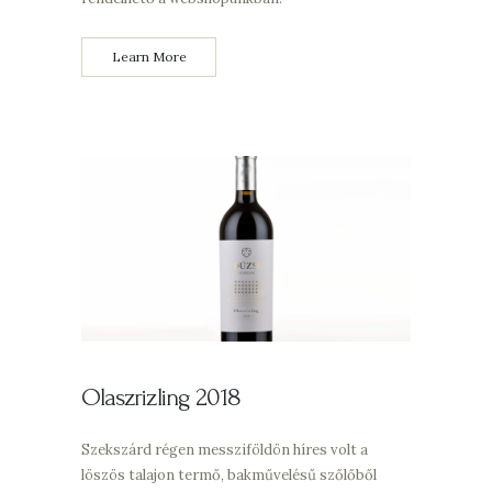
Learn More
Olaszrizling 2018
Szekszárd régen messziföldön híres volt a
löszös talajon termő, bakművelésű szőlőből