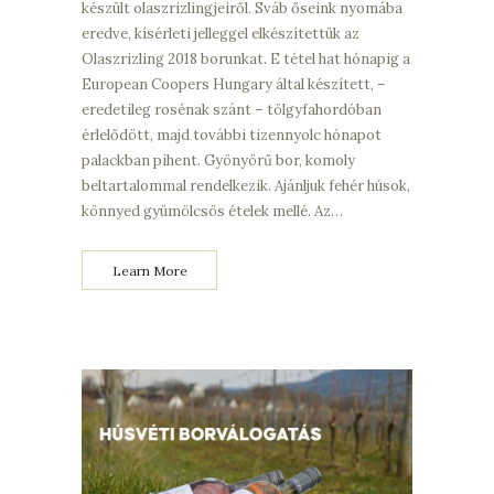
készült olaszrizlingjeiről. Sváb őseink nyomába
eredve, kísérleti jelleggel elkészítettük az
Olaszrizling 2018 borunkat. E tétel hat hónapig a
European Coopers Hungary által készített, –
eredetileg rosénak szánt – tölgyfahordóban
érlelődött, majd további tizennyolc hónapot
palackban pihent. Gyönyörű bor, komoly
beltartalommal rendelkezik. Ajánljuk fehér húsok,
könnyed gyümölcsös ételek mellé. Az…
Learn More