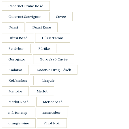
Cabernet Franc Rosé
Cabernet Sauvignon
Cuveé
Dúzsi
Dúzsi Rosé
Dúzsi Rozé
Dúzsi Tamás
Fehérbor
Fürtike
Görögszó
Görögszó Cuvée
Kadarka
Kadarka Öreg Tőkék
Kékfrankos
Lányvár
Menoire
Merlot
Merlot Rosé
Merlot rozé
márton nap
narancsbor
orange wine
Pinot Noir