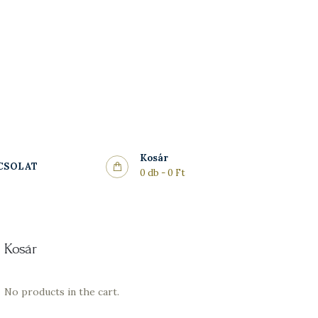
Kosár
CSOLAT
0 db
-
0 Ft
Kosár
No products in the cart.