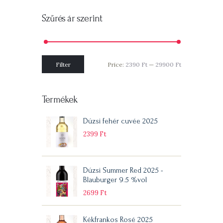
Szűrés ár szerint
Min
Max
Filter
Price:
2390 Ft
—
29900 Ft
price
price
Termékek
Dúzsi fehér cuvée 2025
2399
Ft
Dúzsi Summer Red 2025 -
Blauburger 9.5 %vol
2699
Ft
Kékfrankos Rosé 2025