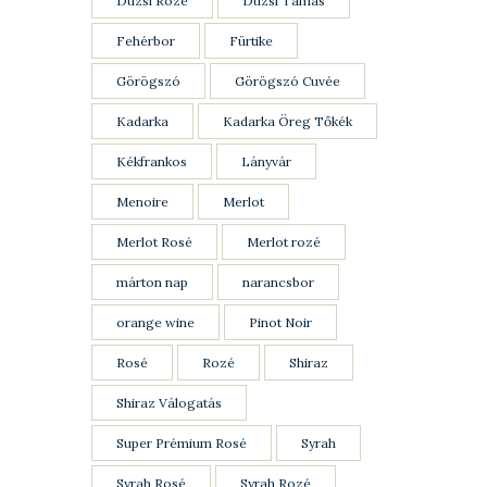
Dúzsi Rozé
Dúzsi Tamás
Fehérbor
Fürtike
Görögszó
Görögszó Cuvée
Kadarka
Kadarka Öreg Tőkék
Kékfrankos
Lányvár
Menoire
Merlot
Merlot Rosé
Merlot rozé
márton nap
narancsbor
orange wine
Pinot Noir
Rosé
Rozé
Shiraz
Shiraz Válogatás
Super Prémium Rosé
Syrah
Syrah Rosé
Syrah Rozé