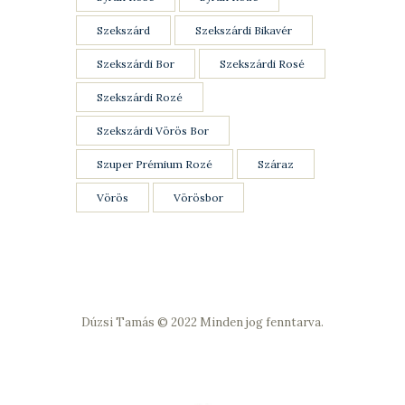
Szekszárd
Szekszárdi Bikavér
Szekszárdi Bor
Szekszárdi Rosé
Szekszárdi Rozé
Szekszárdi Vörös Bor
Szuper Prémium Rozé
Száraz
Vörös
Vörösbor
Dúzsi Tamás © 2022
Minden jog fenntarva.
Adatkezelési Szabályzat
Vásárlási feltételek