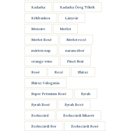
Kadarka
Kadarka Öreg Tőkék
Kékfrankos
Lányvár
Menoire
Merlot
Merlot Rosé
Merlot rozé
márton nap
narancsbor
orange wine
Pinot Noir
Rosé
Rozé
Shiraz
Shiraz Válogatás
Super Prémium Rosé
Syrah
Syrah Rosé
Syrah Rozé
Szekszárd
Szekszárdi Bikavér
Szekszárdi Bor
Szekszárdi Rosé